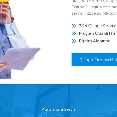
arasında Edirne Çilingir’
EdirneCilingir.Net ola
servisimizde sunduğumu
7/24 Çilingir Servisi
Müşteri Odaklı Hi
Eğitim Alanında
Çilingir Firması H
Kurumsala Servis