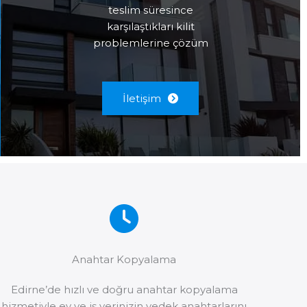
teslim süresince
karşılaştıkları kilit
problemlerine çözüm
İletişim
Anahtar Kopyalama
Edirne’de hızlı ve doğru anahtar kopyalama
hizmetiyle ev ve iş yerinizin yedek anahtarlarını