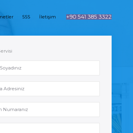
+90 541 385 3322
metler
SSS
İletişim
Servisi