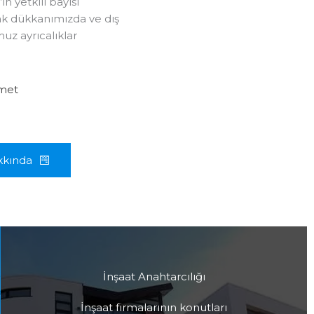
in yetkili bayisi
rak dükkanımızda ve dış
z ayrıcalıklar
zmet
akkında
İnşaat Anahtarcılığı
İnşaat firmalarının konutları