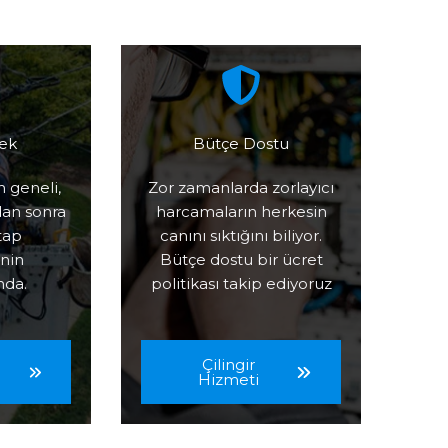
ek
Bütçe Dostu
n geneli,
Zor zamanlarda zorlayıcı
ndan sonra
harcamaların herkesin
tap
canını sıktığını biliyor.
nin
Bütçe dostu bir ücret
nda.
politikası takip ediyoruz
Çilingir
Hizmeti