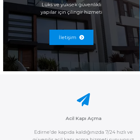
Lüks ve yüksek güvenlikli
yapılar için çilingir hizmeti
İletişim
Acil Kapı Açma
Edirne’de kapıda kaldığınızda 7/24 hızlı ve
güvenilir acil kapı açma hizmeti sunuyoruz.