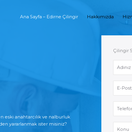
Ana Sayfa – Edirne Çilingir
Hakkımızda
Hiz
Çilingir 
en eski anahtarcılık ve nalburluk
nden yararlanmak ister misiniz?