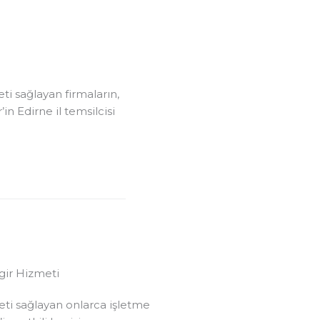
ti sağlayan firmaların,
in Edirne il temsilcisi
ngir Hizmeti
eti sağlayan onlarca işletme