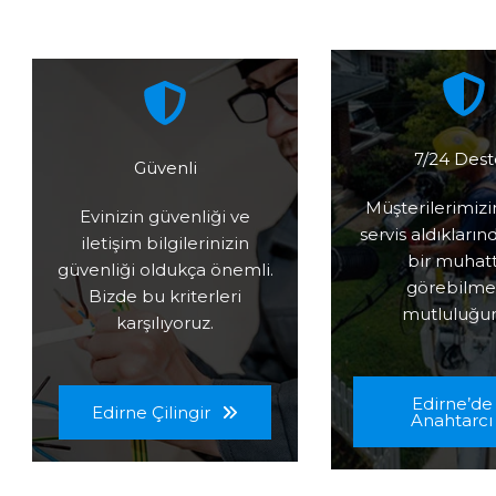
7/24 Dest
Güvenli
Müşterilerimizi
Evinizin güvenliği ve
servis aldıkları
iletişim bilgilerinizin
bir muhat
güvenliği oldukça önemli.
görebilme
Bizde bu kriterleri
mutluluğu
karşılıyoruz.
Edirne’de
Edirne Çilingir
Anahtarcı